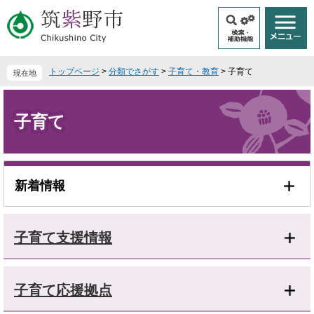
ペ
メ
ー
ニ
ジ
ュ
の
ー
先
を
トップページ
>
分類でさがす
>
子育て・教育
>
子育て
現在地
頭
飛
で
ば
本
す
し
文
子育て
。
て
本
文
へ
新着情報
子育て支援情報
子育て応援拠点