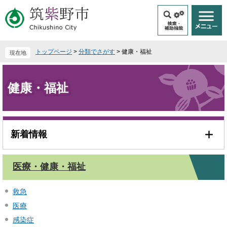
ペ
メ
ー
ニ
ジ
ュ
の
ー
先
を
トップページ
>
分類でさがす
>
健康・福祉
現在地
頭
飛
で
ば
本
す
し
文
健康・福祉
。
て
本
文
へ
新着情報
医療・健康・福祉
救急
医療
感染症