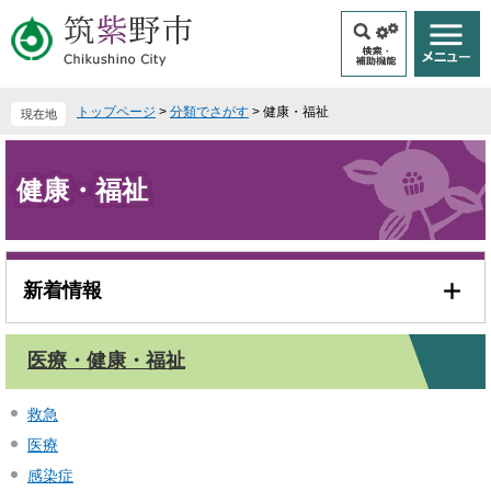
ペ
メ
ー
ニ
ジ
ュ
の
ー
先
を
トップページ
>
分類でさがす
>
健康・福祉
現在地
頭
飛
で
ば
本
す
し
文
健康・福祉
。
て
本
文
へ
新着情報
医療・健康・福祉
救急
医療
感染症