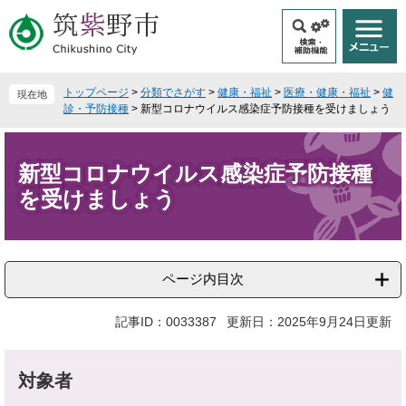
ペ
メ
ー
ニ
ジ
ュ
の
ー
先
を
トップページ
>
分類でさがす
>
健康・福祉
>
医療・健康・福祉
>
健
現在地
頭
飛
診・予防接種
>
新型コロナウイルス感染症予防接種を受けましょう
で
ば
本
す
し
文
。
て
新型コロナウイルス感染症予防接種
本
を受けましょう
文
へ
ページ内目次
記事ID：0033387
更新日：2025年9月24日更新
対象者