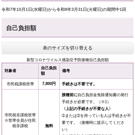
令和7年10月1日(水曜日)から令和8年3月31日(火曜日)の期間中1回
自己負担額
表のサイズを切り替える
新型コロナウイルス感染症予防接種自己負担額
自
己負担
対象者
備考
額
7,800円
市民税課税世帯
手続きは不要です。
接種前に
自己負担金免除通知書の発行
手続きが必要です。（※1）
〈上記の手続きが不要な人〉
市民税非課税世帯
➀または➁を持っている人は手続きが不
※世帯全員が住民
要です。（接種時に提示してくださ
税非課税
無料
い）