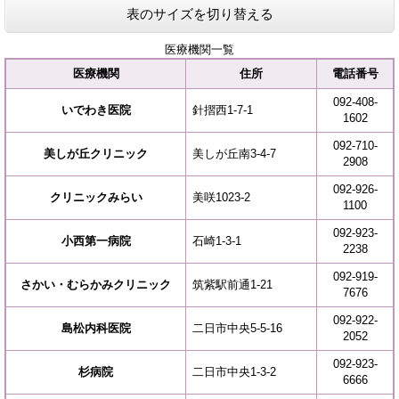
表のサイズを切り替える
医療機関一覧
医療機関
住所
電話番号
092-408-
いでわき医院
針摺西1-7-1
1602
092-710-
美しが丘クリニック
美しが丘南3-4-7
2908
092-926-
クリニックみらい
美咲1023-2
1100
092-923-
小西第一病院
石崎1-3-1
2238
092-919-
さかい・むらかみクリニック
筑紫駅前通1-21
7676
092-922-
島松内科医院
二日市中央5-5-16
2052
092-923-
杉病院
二日市中央1-3-2
6666