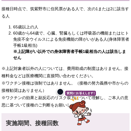
接種日時点で、筑紫野市に住民票がある人で、次の1または2に該当す
る人
65歳以上の人
60歳から64歳で、心臓、腎臓もしくは呼吸器の機能またはヒト
免疫不全ウイルスによる免疫機能の障がいがある人(身体障害者
手帳1級相当)
※上記障がい以外での身体障害者手帳1級相当の人は該当しま
せん
※上記対象者以外の人については、費用助成の制度はありません。接
種料金などは医療機関に直接問い合わせください。
※ワクチン接種は強制ではありません。（接種の努力義務や市からの
接種勧奨はありません）
※ワクチンの効果と副反応のリスク双方について理解し、ご本人の意
思に基づいて接種のご判断をお願いします。
実施期間、接種回数