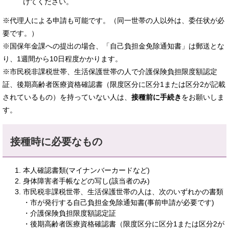
けてください。
※代理人による申請も可能です。（同一世帯の人以外は、委任状が必
要です。）
※国保年金課への提出の場合、「自己負担金免除通知書」は郵送とな
り、1週間から10日程度かかります。
※市民税非課税世帯、生活保護世帯の人で介護保険負担限度額認定
証、後期高齢者医療資格確認書（限度区分に区分1または区分2が記載
されているもの）を持っていない人は、
接種前に手続き
をお願いしま
す。
接種時に必要なもの
本人確認書類(マイナンバーカードなど)
身体障害者手帳などの写し(該当者のみ)
市民税非課税世帯、生活保護世帯の人は、次のいずれかの書類
・市が発行する自己負担金免除通知書(事前申請が必要です)
・介護保険負担限度額認定証
・後期高齢者医療資格確認書（限度区分に区分1または区分2が