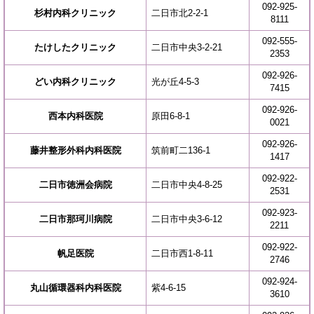
092-925-
杉村内科クリニック
二日市北2-2-1
8111
092-555-
たけしたクリニック
二日市中央3-2-21
2353
092-926-
どい内科クリニック
光が丘4-5-3
7415
092-926-
西本内科医院
原田6-8-1
0021
092-926-
藤井整形外科内科医院
筑前町二136-1
1417
092-922-
二日市徳洲会病院
二日市中央4-8-25
2531
092-923-
二日市那珂川病院
二日市中央3-6-12
2211
092-922-
帆足医院
二日市西1-8-11
2746
092-924-
丸山循環器科内科医院
紫4-6-15
3610