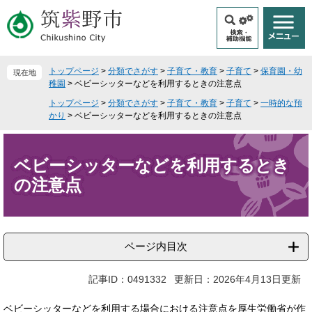
ペ
メ
ー
ニ
ジ
ュ
の
ー
先
を
トップページ
>
分類でさがす
>
子育て・教育
>
子育て
>
保育園・幼
現在地
頭
飛
稚園
>
ベビーシッターなどを利用するときの注意点
で
ば
トップページ
>
分類でさがす
>
子育て・教育
>
子育て
>
一時的な預
す
し
かり
>
ベビーシッターなどを利用するときの注意点
。
て
本
本
文
文
ベビーシッターなどを利用するとき
へ
の注意点
ページ内目次
記事ID：0491332
更新日：2026年4月13日更新
ベビーシッターなどを利用する場合における注意点を厚生労働省が作