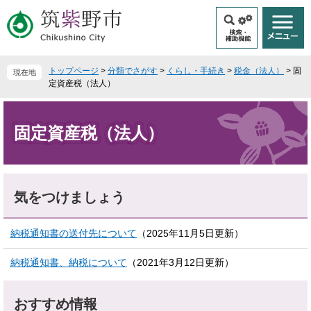
ペ
メ
ー
ニ
ジ
ュ
の
ー
先
を
トップページ
>
分類でさがす
>
くらし・手続き
>
税金（法人）
>
固
現在地
頭
飛
定資産税（法人）
で
ば
本
す
し
文
。
て
固定資産税（法人）
本
文
へ
気をつけましょう
納税通知書の送付先について
（2025年11月5日更新）
納税通知書、納税について
（2021年3月12日更新）
おすすめ情報