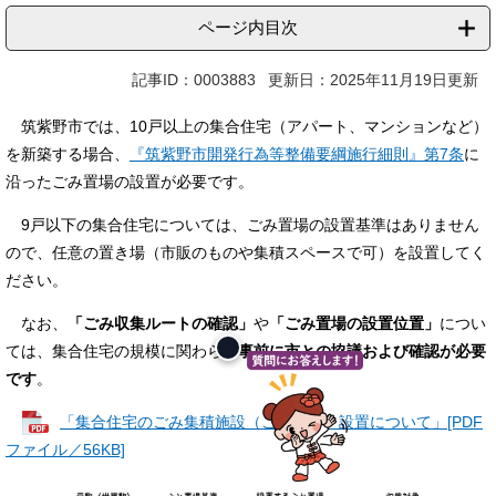
ページ内目次
記事ID：0003883
更新日：2025年11月19日更新
筑紫野市では、10戸以上の集合住宅（アパート、マンションなど）
を新築する場合、
『筑紫野市開発行為等整備要綱施行細則』第7条
に
沿ったごみ置場の設置が必要です。
9戸以下の集合住宅については、ごみ置場の設置基準はありません
ので、任意の置き場（市販のものや集積スペースで可）を設置してく
ださい。
なお、
「ごみ収集ルートの確認」
や
「ごみ置場の設置位置」
につい
ては、集合住宅の規模に関わらず
事前に市との協議および確認が必要
です
。
「集合住宅のごみ集積施設（ごみ置場）設置について」[PDF
ファイル／56KB]