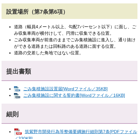
設置場所（第7条第6項）
道路（幅員4メートル以上、勾配7パーセント以下）に面し、ご
み収集車両が横付けして、円滑に収集できる位置。
ごみ収集車両が前進のままでごみ集積施設に進入し、通り抜け
ができる道路または回転路のある道路に面する位置。
道路の交差した角地ではない位置。
提出書類
ごみ集積施設設置届[Wordファイル／35KB]
ごみ集積施設に関する誓約書[Wordファイル／16KB]
細則
筑紫野市開発行為等整備要綱施行細則第7条[PDFファイル
／330KB]