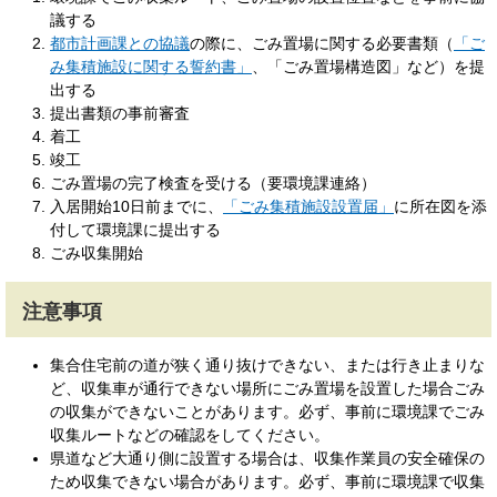
議する
都市計画課との協議
の際に、ごみ置場に関する必要書類（
「ご
み集積施設に関する誓約書」
、「ごみ置場構造図」など）を提
出する
提出書類の事前審査
着工
竣工
ごみ置場の完了検査を受ける（要環境課連絡）
入居開始10日前までに、
「ごみ集積施設設置届」
に所在図を添
付して環境課に提出する
ごみ収集開始
注意事項
集合住宅前の道が狭く通り抜けできない、または行き止まりな
ど、収集車が通行できない場所にごみ置場を設置した場合ごみ
の収集ができないことがあります。必ず、事前に環境課でごみ
収集ルートなどの確認をしてください。
県道など大通り側に設置する場合は、収集作業員の安全確保の
ため収集できない場合があります。必ず、事前に環境課で収集