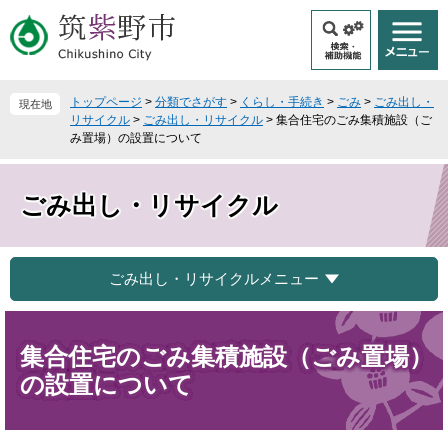
ペ
メ
ー
ニ
ジ
ュ
の
ー
先
を
トップページ
>
分類でさがす
>
くらし・手続き
>
ごみ
>
ごみ出し・
現在地
頭
飛
リサイクル
>
ごみ出し・リサイクル
>
集合住宅のごみ集積施設（ご
で
ば
み置場）の設置について
す
し
。
て
本
ごみ出し・リサイクル
文
へ
ごみ出し・リサイクルメニュー
本
文
集合住宅のごみ集積施設（ごみ置場）
の設置について