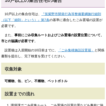
10戸以上の集合住宅の場合
10戸以上の集合住宅は、
『筑紫野市開発行為等整備要綱施行細則
（以下「細則」という）』第7条
の基準に適合したごみ置場の設置が
必要です。
また、
事前に
ごみ収集ルートおよびごみ置場の設置位置について、
市との協議が必要です
。
設置後は入居開始の10日前までに、
「ごみ集積施設設置届」
と関係
書類を提出し、完了検査を受けてください。
収集対象
可燃物、缶、ビン、不燃物、ペットボトル
設置までの流れ
環境課でごみ収集ルート、ごみ置場の設置位置などを事前に協