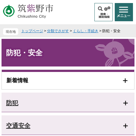
ペ
メ
ー
ニ
ジ
ュ
の
ー
先
を
トップページ
>
分類でさがす
>
くらし・手続き
>
防犯・安全
現在地
頭
飛
で
ば
本
す
し
文
防犯・安全
。
て
本
文
へ
新着情報
防犯
交通安全