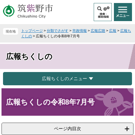
ペ
メ
ー
ニ
ジ
ュ
の
ー
先
を
トップページ
>
分類でさがす
>
市政情報
>
広報広聴
>
広報
>
広報ち
現在地
頭
飛
くしの
>
広報ちくしの令和8年7月号
で
ば
す
し
。
て
広報ちくしの
本
文
へ
広報ちくしのメニュー
本
文
広報ちくしの令和8年7月号
ページ内目次