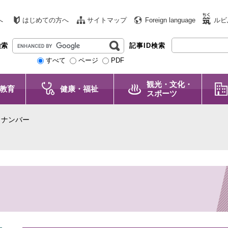
へ
はじめての方へ
サイトマップ
Foreign language
ルビ
G
検索
記事ID検索
o
すべて
ページ
PDF
o
g
観光・文化・
l
教育
健康・福祉
スポーツ
e
カ
クナンバー
ス
タ
ム
検
索