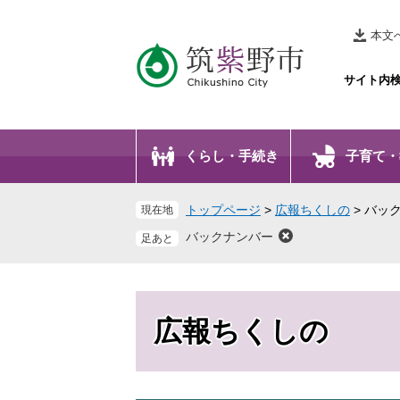
ペ
メ
ー
ニ
本文
ジ
ュ
の
ー
サイト内
先
を
頭
飛
で
ば
くらし・手続き
子育て・
す
し
。
て
本
トップページ
>
広報ちくしの
>
バッ
現在地
文
バックナンバー
へ
広報ちくしの