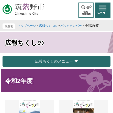
ペ
メ
ー
ニ
ジ
ュ
の
ー
先
を
トップページ
>
広報ちくしの
>
バックナンバー
>
令和2年度
現在地
頭
飛
で
ば
す
し
広報ちくしの
。
て
本
文
へ
広報ちくしのメニュー
本
文
令和2年度