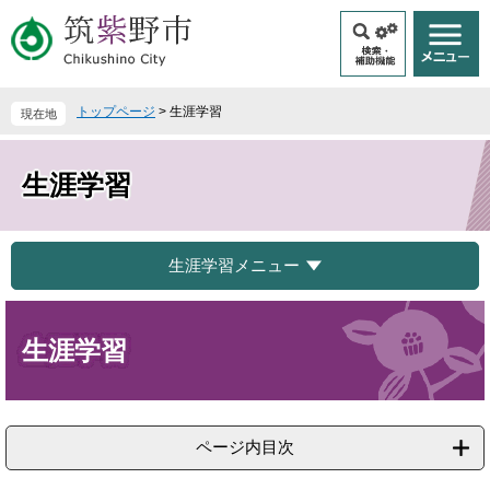
ペ
メ
ー
ニ
ジ
ュ
の
ー
先
を
トップページ
>
生涯学習
現在地
頭
飛
で
ば
す
し
生涯学習
。
て
本
文
へ
生涯学習メニュー
本
文
生涯学習
ページ内目次