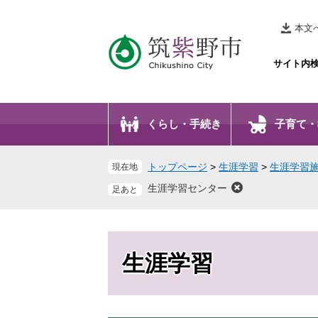
ペ
メ
ー
ニ
本文
ジ
ュ
の
ー
サイト内
先
を
頭
飛
で
ば
くらし・手続き
子育て・
す
し
。
て
本
トップページ
>
生涯学習
>
生涯学習
現在地
文
生涯学習センター
へ
生涯学習