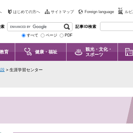
へ
はじめての方へ
サイトマップ
Foreign language
ルビ
G
検索
記事ID検索
o
すべて
ページ
PDF
o
g
観光・文化・
l
教育
健康・福祉
スポーツ
e
カ
施設
>
生涯学習センター
ス
タ
ム
検
索