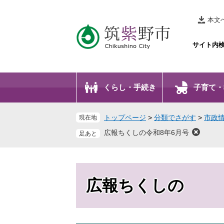
ペ
メ
ー
ニ
本文
ジ
ュ
の
ー
サイト内
先
を
頭
飛
で
ば
くらし・手続き
子育て・
す
し
。
て
本
トップページ
>
分類でさがす
>
市政
現在地
文
広報ちくしの令和8年6月号
へ
広報ちくしの