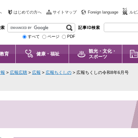
へ
はじめての方へ
サイトマップ
Foreign language
ルビ
G
検索
記事ID検索
o
すべて
ページ
PDF
o
g
観光・文化・
l
教育
健康・福祉
スポーツ
e
カ
情報
>
広報広聴
>
広報
>
広報ちくしの
>
広報ちくしの令和8年6月号
ス
タ
ム
検
索