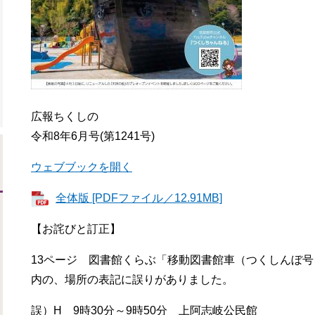
広報ちくしの
令和8年6月号(第1241号)
ウェブブックを開く
全体版 [PDFファイル／12.91MB]
【お詫びと訂正】
13ページ 図書館くらぶ「移動図書館車（つくしんぼ号
内の、場所の表記に誤りがありました。
誤）H 9時30分～9時50分 上阿志岐公民館