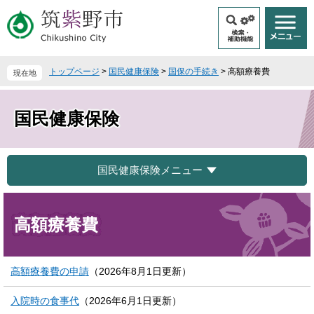
ペ
メ
ー
ニ
ジ
ュ
の
ー
先
を
トップページ
>
国民健康保険
>
国保の手続き
>
高額療養費
現在地
頭
飛
で
ば
す
し
国民健康保険
。
て
本
文
へ
国民健康保険メニュー
本
文
高額療養費
高額療養費の申請
（2026年8月1日更新）
入院時の食事代
（2026年6月1日更新）