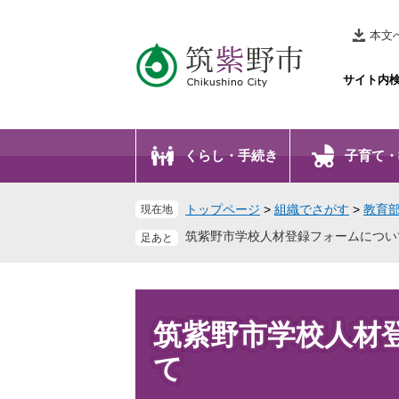
ペ
メ
ー
ニ
本文
ジ
ュ
の
ー
サイト内
先
を
頭
飛
で
ば
くらし・手続き
子育て・
す
し
。
て
本
トップページ
>
組織でさがす
>
教育
現在地
文
筑紫野市学校人材登録フォームについ
へ
本
文
筑紫野市学校人材
て