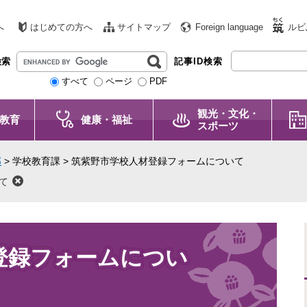
へ
はじめての方へ
サイトマップ
Foreign language
ルビ
G
検索
記事ID検索
o
すべて
ページ
PDF
o
g
観光・文化・
l
教育
健康・福祉
スポーツ
e
カ
部
>
学校教育課
>
筑紫野市学校人材登録フォームについて
ス
タ
て
ム
検
索
登録フォームについ