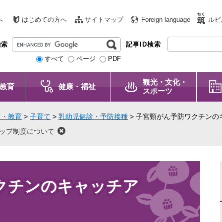
へ
はじめての方へ
サイトマップ
Foreign language
ルビ
G
検索
記事ID検索
o
すべて
ページ
PDF
o
g
観光・文化・
l
教育
健康・福祉
スポーツ
e
カ
て・教育
>
子育て
>
乳幼児健診・予防接種
>
子宮頸がん予防ワクチンの
ス
タ
ップ制度について
ム
検
索
クチンのキャッチア