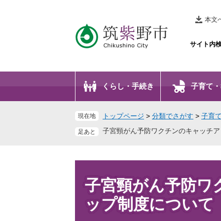
ペ
メ
ー
ニ
本文
ジ
ュ
の
ー
サイト内
先
を
頭
飛
で
ば
くらし・手続き
子育て・
す
し
。
て
本
トップページ
>
分類でさがす
>
子育
現在地
文
子宮頸がん予防ワクチンのキャッチア
へ
本
文
子宮頸がん予防ワ
ップ制度について