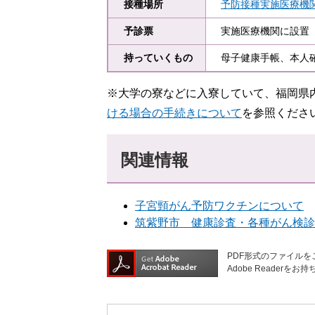
接種場所
予防接種実施医療機
予診票
実施医療機関に設置
持っていくもの
母子健康手帳、本人
※大学の寮などに入寮していて、福岡県
ける場合の手続きについて
を参照くださ
関連情報
子宮頸がん予防ワクチンについて
筑紫野市 健康診査・各種がん検診
PDF形式のファイルをご
Adobe Reade