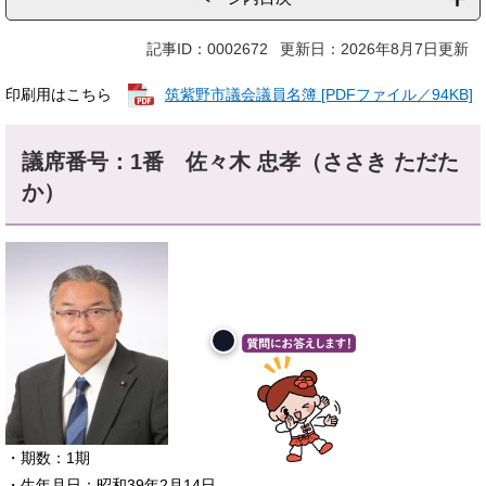
記事ID：0002672
更新日：2026年8月7日更新
印刷用はこちら
筑紫野市議会議員名簿 [PDFファイル／94KB]
議席番号：1番
佐々木 忠孝（ささき ただた
か）​
​・期数：1期
・生年月日：昭和39年2月14日