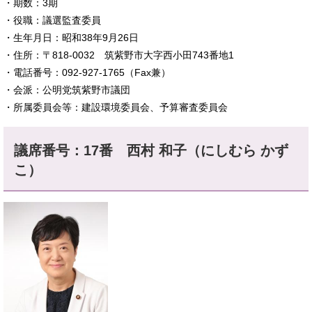
​・期数：3期
​・役職：議選監査委員
​・生年月日：昭和38年9月26日
・住所：〒818-0032 筑紫野市大字西小田743番地1
・電話番号：092-927-1765（Fax兼）
・会派：公明党筑紫野市議団
・所属委員会等：建設環境委員会、予算審査委員会
議席番号：17番 西村 和子（にしむら かず
こ）