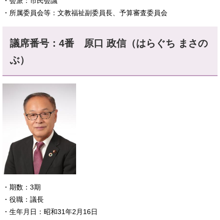
・会派：市民会議
・所属委員会等：文教福祉副委員長、予算審査委員会​
議席番号：4番
​原口 政信（はらぐち まさの
ぶ）​
・期数：3期
​・役職：議長
・生年月日：昭和31年2月16日