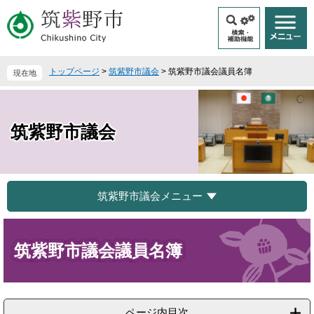
ペ
メ
ー
ニ
ジ
ュ
の
ー
先
を
トップページ
>
筑紫野市議会
>
筑紫野市議会議員名簿
現在地
頭
飛
で
ば
す
し
。
て
筑紫野市議会
本
文
へ
筑紫野市議会メニュー
本
文
筑紫野市議会議員名簿
ページ内目次