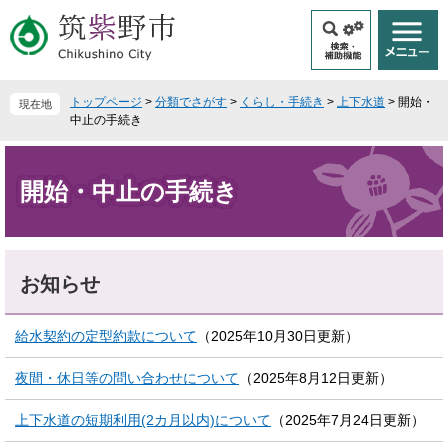
ペ
メ
ー
ニ
ジ
ュ
の
ー
先
を
トップページ
>
分類でさがす
>
くらし・手続き
>
上下水道
>
開始・
現在地
頭
飛
中止の手続き
で
ば
本
す
し
文
。
て
開始・中止の手続き
本
文
へ
お知らせ
給水契約の定型約款について
（2025年10月30日更新）
夜間・休日等の問い合わせについて
（2025年8月12日更新）
上下水道の短期利用(2カ月以内)について
（2025年7月24日更新）