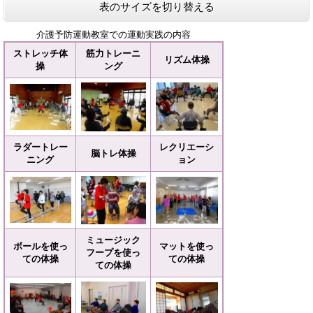
表のサイズを切り替える
介護予防運動教室での運動実践の内容
ストレッチ体
筋力トレーニ
リズム体操
操​
ング​
ラダートレー
レクリエーシ
脳トレ体操​
ニング​
ョン
ミュージック
ボールを使っ
マットを使っ
フープを使っ
ての体操​
ての体操​
ての体操​