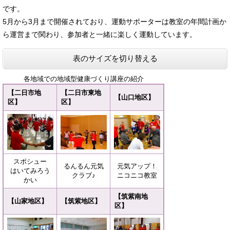
です。
5月から3月まで開催されており、運動サポーターは教室の年間計画か
ら運営まで関わり、参加者と一緒に楽しく運動しています。
表のサイズを切り替える
各地域での地域型健康づくり講座の紹介
【二日市地
【二日市東地
【山口地区】
区】
区】
スポシュー
るんるん元気
元気アップ！
はいてみろう
クラブ♪
ニコニコ教室
かい
【筑紫南地
【山家地区】
【筑紫地区】
区】