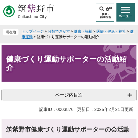
ペ
メ
ー
ニ
ジ
ュ
の
ー
先
を
トップページ
>
分類でさがす
>
健康・福祉
>
医療・健康・福祉
>
健
現在地
頭
飛
康運動
>
健康づくり運動サポーターの活動紹介
で
ば
本
す
し
文
。
て
健康づくり運動サポーターの活動紹
本
介
文
へ
ページ内目次
記事ID：0003876
更新日：2025年2月21日更新
筑紫野市健康づくり運動サポーターの会活動