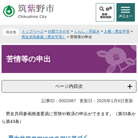
ペ
メ
ー
ニ
ジ
ュ
の
ー
先
を
トップページ
>
分類でさがす
>
くらし・手続き
>
人権・男女平等
>
現在地
頭
飛
男女共同参画（男女平等）
>
苦情等の申出
で
ば
本
す
し
文
。
て
苦情等の申出
本
文
へ
ページ内目次
記事ID：0002087
更新日：2025年1月6日更新
男女共同参画推進委員に苦情や救済の申出ができます。（第33条か
ら第43条）