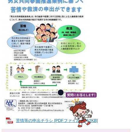
苦情等の申出チラシ [PDFファイル／452KB]