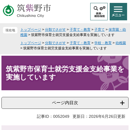
ペ
メ
ー
ニ
ジ
ュ
の
ー
先
を
トップページ
>
分類でさがす
>
子育て・教育
>
子育て
>
保育園・幼
現在地
頭
飛
稚園
>
筑紫野市保育士就労支援金支給事業を実施しています
で
ば
トップページ
>
分類でさがす
>
子育て・教育
>
学校・教育
>
幼稚園
す
し
>
筑紫野市保育士就労支援金支給事業を実施しています
。
て
本
本
文
文
筑紫野市保育士就労支援金支給事業を
へ
実施しています
ページ内目次
記事ID：0052049
更新日：2026年6月26日更新