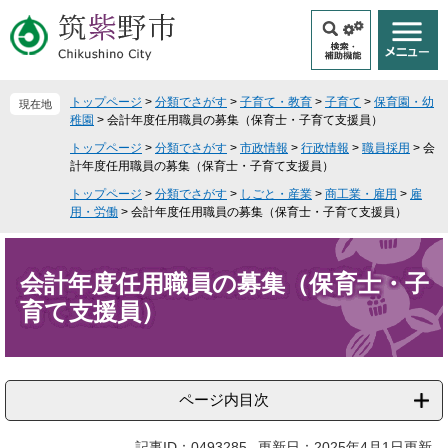
ペ
メ
ー
ニ
ジ
ュ
の
ー
先
を
トップページ
>
分類でさがす
>
子育て・教育
>
子育て
>
保育園・幼
現在地
頭
飛
稚園
>
会計年度任用職員の募集（保育士・子育て支援員）
で
ば
トップページ
>
分類でさがす
>
市政情報
>
行政情報
>
職員採用
>
会
す
し
計年度任用職員の募集（保育士・子育て支援員）
。
て
トップページ
>
分類でさがす
>
しごと・産業
>
商工業・雇用
>
雇
本
用・労働
>
会計年度任用職員の募集（保育士・子育て支援員）
文
へ
本
文
会計年度任用職員の募集（保育士・子
育て支援員）
ページ内目次
記事ID：0493285
更新日：2025年4月1日更新