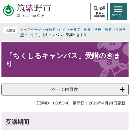
ペ
メ
ー
ニ
ジ
ュ
の
ー
先
を
トップページ
>
分類でさがす
>
子育て・教育
>
学校・教育
>
生涯学
現在地
頭
飛
習
>
「ちくしるキャンパス」受講のきまり
で
ば
本
す
し
文
。
て
「ちくしるキャンパス」受講のきま
本
り
文
へ
ページ内目次
記事ID：0035340
更新日：2026年4月24日更新
受講期間