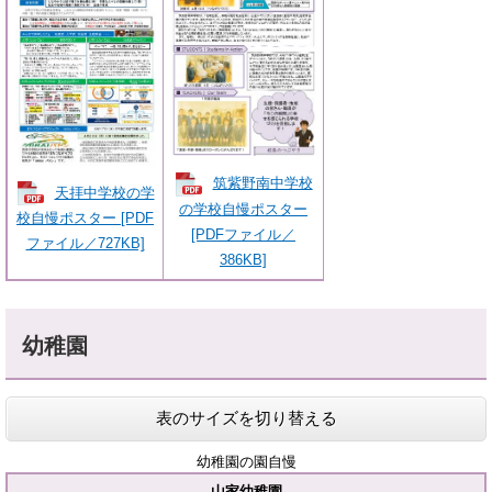
筑紫野南中学校
天拝中学校の学
の学校自慢ポスター
校自慢ポスター [PDF
[PDFファイル／
ファイル／727KB]
386KB]
幼稚園
表のサイズを切り替える
幼稚園の園自慢
山家幼稚園