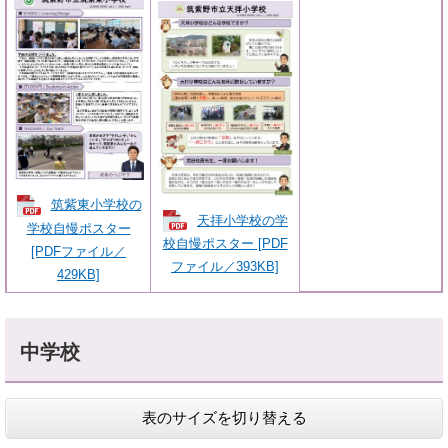
筑紫東小学校の
天拝小学校の学
学校自慢ポスター
校自慢ポスター [PDF
[PDFファイル／
ファイル／393KB]
429KB]
中学校
表のサイズを切り替える