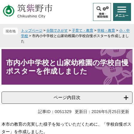
ペ
メ
ー
ニ
ジ
ュ
の
ー
先
を
トップページ
>
分類でさがす
>
子育て・教育
>
学校・教育
>
小・中
現在地
頭
飛
学校
>
市内小中学校と山家幼稚園の学校自慢ポスターを作成しまし
で
ば
た
す
し
本
。
て
文
本
市内小中学校と山家幼稚園の学校自慢
文
ポスターを作成しました
へ
ページ内目次
記事ID：0051329
更新日：2026年5月25日更新
本市の教育の充実した様子を知っていただくために、「学校自慢ポス
ター」を作成しました。