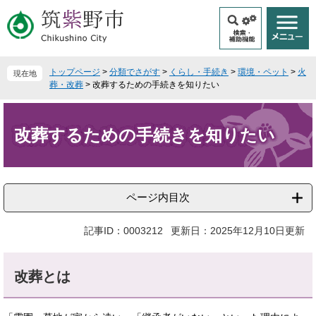
ペ
メ
ー
ニ
ジ
ュ
の
ー
先
を
トップページ
>
分類でさがす
>
くらし・手続き
>
環境・ペット
>
火
現在地
頭
飛
葬・改葬
>
改葬するための手続きを知りたい
で
ば
本
す
し
文
。
て
改葬するための手続きを知りたい
本
文
へ
ページ内目次
記事ID：0003212
更新日：2025年12月10日更新
改葬とは