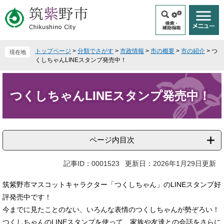
ペ
メ
ー
ニ
ジ
ュ
の
ー
先
を
トップページ
>
分類でさがす
>
市政情報
>
市の概要
>
市の紹介
>
つ
現在地
頭
飛
くしちゃんLINEスタンプ発売中！
で
ば
本
す
し
文
。
て
つくしちゃんLINEスタンプ発売中！
本
文
へ
ページ内目次
記事ID：0001523
更新日：2026年1月29日更新
筑紫野市マスコットキャラクター「つくしちゃん」のLINEスタンプ好
評発売中です！
今までに見たことのない、いろんな表情のつくしちゃんが勢ぞろい！
つくしちゃんのLINEスタンプを使って、家族や友達との会話をさらに