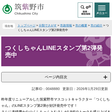
ペ
メ
ー
ニ
ジ
ュ
の
ー
先
を
トップページ
>
分類でさがす
>
市政情報
>
市の概要
>
市の紹介
>
つ
現在地
頭
飛
くしちゃんLINEスタンプ第2弾発売中
で
ば
本
す
し
文
。
て
つくしちゃんLINEスタンプ第2弾発
本
売中
文
へ
ページ内目次
記事ID：0048880
更新日：2026年1月29日更新
昨年度リニューアルした筑紫野市マスコットキャラクター「つくしち
ゃん」のLINEスタンプ第2弾が好評発売中です！
さらに表情豊かなつくしちゃんとむさしがLINEのトークを盛り上げま