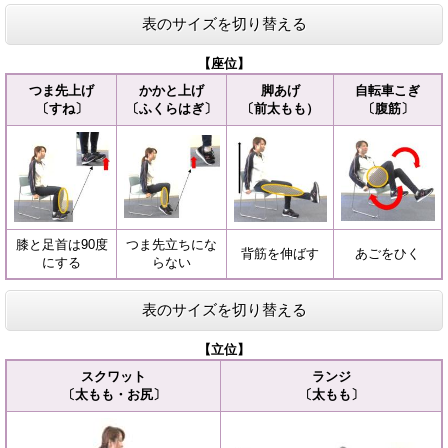
表のサイズを切り替える
【座位】
つま先上げ
かかと上げ
脚あげ
自転車こぎ
〔すね〕
〔ふくらはぎ〕
〔前太もも）
〔腹筋〕
膝と足首は90度
つま先立ちにな
背筋を伸ばす
あごをひく
にする
らない
表のサイズを切り替える
【立位】
スクワット
ランジ
〔太もも・お尻〕
〔太もも〕