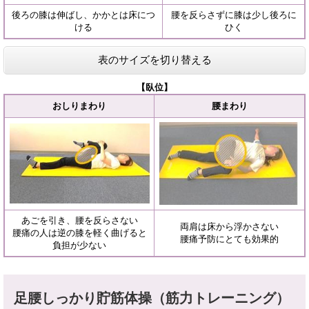
後ろの膝は伸ばし、かかとは床につ
腰を反らさずに膝は少し後ろに
ける
ひく
表のサイズを切り替える
【臥位】
おしりまわり
腰まわり
あごを引き、腰を反らさない
両肩は床から浮かさない
腰痛の人は逆の膝を軽く曲げると
腰痛予防にとても効果的
負担が少ない
足腰しっかり貯筋体操（筋力トレーニング）