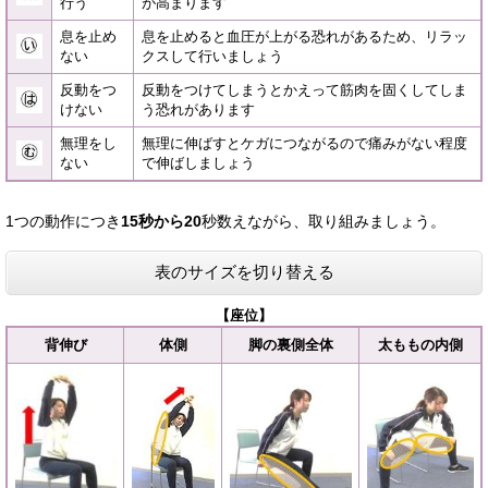
行う
が高まります
息を止め
息を止めると血圧が上がる恐れがあるため、リラッ
ない
クスして行いましょう
反動をつ
反動をつけてしまうとかえって筋肉を固くしてしま
けない
う恐れがあります
無理をし
無理に伸ばすとケガにつながるので痛みがない程度
ない
で伸ばしましょう
1つの動作につき
15秒から20
秒数えながら、取り組みましょう。
表のサイズを切り替える
【座位】
背伸び
体側
脚の裏側全体
太ももの内側