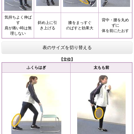
気持ちよく伸ば
背中・腰を丸め
す
斜め上に引
膝をまっすぐ
ずに
肩が痛い時は無
き上げる
のばすと効果大
体を前にたおす
理しない
表のサイズを切り替える
【立位】
ふくらはぎ
太もも前