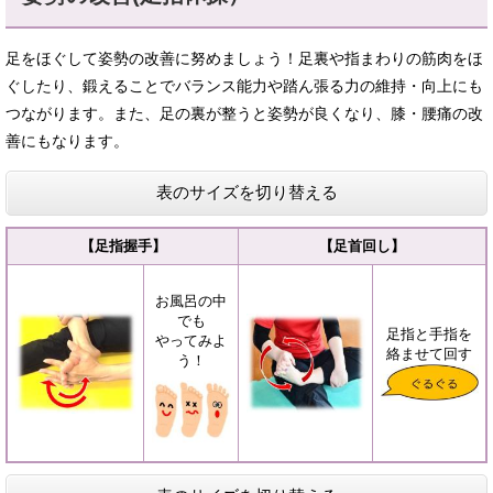
足をほぐして姿勢の改善に努めましょう！足裏や指まわりの筋肉をほ
ぐしたり、鍛えることでバランス能力や踏ん張る力の維持・向上にも
つながります。また、足の裏が整うと姿勢が良くなり、膝・腰痛の改
善にもなります。
表のサイズを切り替える
【足指握手】
【足首回し】
お風呂の中
でも
足指と手指を
やってみよ
絡ませて回す
う！