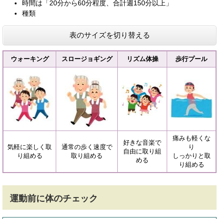
時間は「20分から60分程度、合計週150分以上」
種類
表のサイズを切り替える
ウォーキング
スロージョギング
リズム体操
歩行プール
痛みも軽くな
好きな音楽で
気軽に楽しく取
通常の歩く速度で
り
自由に取り組
り組める
取り組める
しっかりと取
める
り組める
運動前に体のチェック