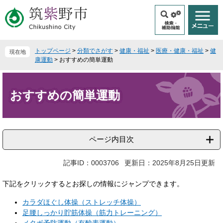
ペ
メ
ー
ニ
ジ
ュ
の
ー
先
を
トップページ
>
分類でさがす
>
健康・福祉
>
医療・健康・福祉
>
健
現在地
頭
飛
康運動
>
おすすめの簡単運動
で
ば
本
す
し
文
。
て
おすすめの簡単運動
本
文
へ
ページ内目次
記事ID：0003706
更新日：2025年8月25日更新
下記をクリックするとお探しの情報にジャンプできます。
カラダほぐし体操（ストレッチ体操）
足腰しっかり貯筋体操（筋力トレーニング）
メタボ予防運動（有酸素運動）