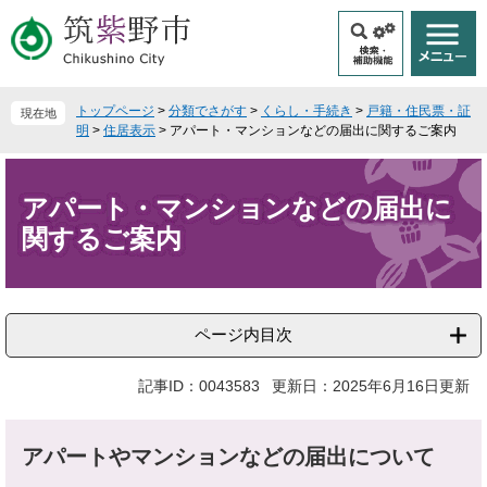
ペ
メ
ー
ニ
ジ
ュ
の
ー
先
を
トップページ
>
分類でさがす
>
くらし・手続き
>
戸籍・住民票・証
現在地
頭
飛
明
>
住居表示
>
アパート・マンションなどの届出に関するご案内
で
ば
本
す
し
文
。
て
アパート・マンションなどの届出に
本
関するご案内
文
へ
ページ内目次
記事ID：0043583
更新日：2025年6月16日更新
アパートやマンションなどの届出について