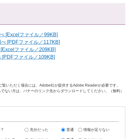
Excelファイル／99KB]
[PDFファイル／117KB]
xcelファイル／209KB]
PDFファイル／109KB]
覧いただく場合には、Adobe社が提供するAdobe Readerが必要です。
rをお持ちでない方は、バナーのリンク先からダウンロードしてください。（無料）
か？
充分だった
普通
情報が足りない