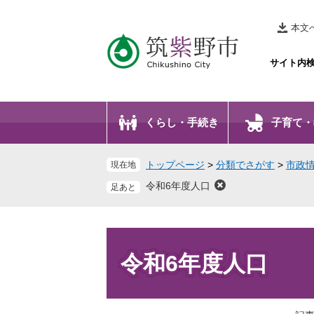
ペ
メ
ー
ニ
本文
ジ
ュ
の
ー
サイト内
先
を
頭
飛
で
ば
くらし・手続き
子育て・
す
し
。
て
本
トップページ
>
分類でさがす
>
市政
現在地
文
令和6年度人口
へ
本
文
令和6年度人口