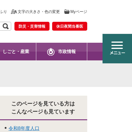
ふり
文字の大きさ・色の変更
Myページ
防災・災害情報
休日夜間当番医
しごと・産業
市政情報
このページを見ている方は
こんなページも見ています
令和8年度人口