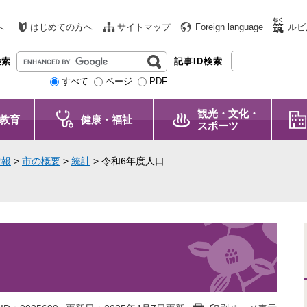
へ
はじめての方へ
サイトマップ
Foreign language
ルビ
G
検索
記事ID検索
o
すべて
ページ
PDF
o
g
観光・文化・
l
教育
健康・福祉
スポーツ
e
カ
情報
>
市の概要
>
統計
>
令和6年度人口
ス
タ
ム
検
索