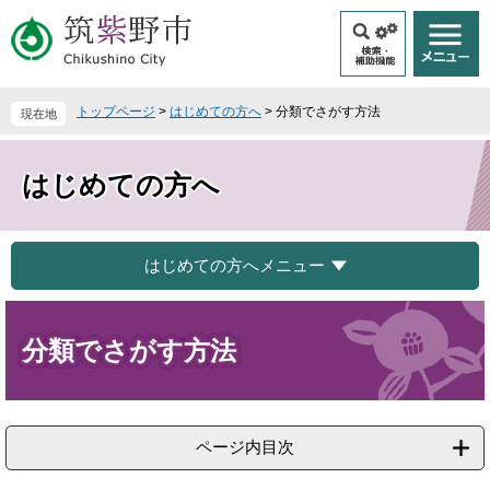
ペ
メ
ー
ニ
ジ
ュ
の
ー
先
を
トップページ
>
はじめての方へ
>
分類でさがす方法
現在地
頭
飛
で
ば
す
し
はじめての方へ
。
て
本
文
へ
はじめての方へメニュー
本
文
分類でさがす方法
ページ内目次