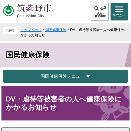
ペ
メ
ー
ニ
ジ
ュ
の
ー
先
を
トップページ
>
国民健康保険
>
DV・虐待等被害者の人へ健康保険に
現在地
頭
飛
かかるお知らせ
で
ば
す
し
。
て
国民健康保険
本
文
へ
国民健康保険メニュー
本
文
DV・虐待等被害者の人へ健康保険に
かかるお知らせ