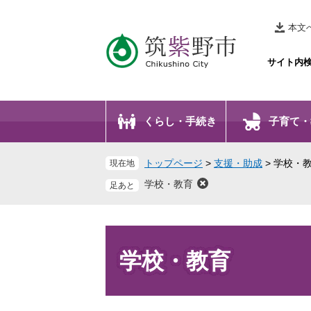
ペ
メ
ー
ニ
本文
ジ
ュ
の
ー
サイト内
先
を
頭
飛
で
ば
くらし・手続き
子育て・
す
し
。
て
本
トップページ
>
支援・助成
>
学校・
現在地
文
学校・教育
へ
本
文
学校・教育