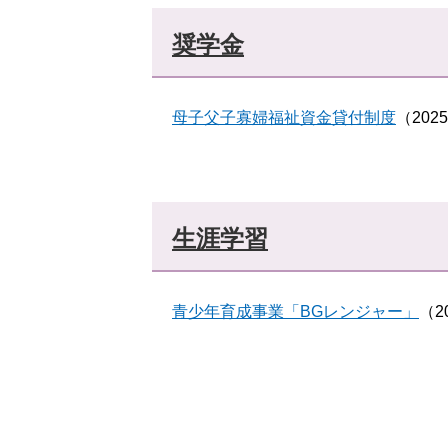
奨学金
母子父子寡婦福祉資金貸付制度
（202
生涯学習
青少年育成事業「BGレンジャー」
（2