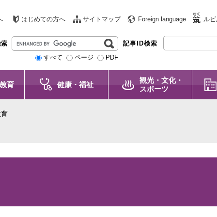
へ
はじめての方へ
サイトマップ
Foreign language
ルビ
G
検索
記事ID検索
o
すべて
ページ
PDF
o
g
観光・文化・
l
教育
健康・福祉
スポーツ
e
カ
教育
ス
タ
ム
検
索