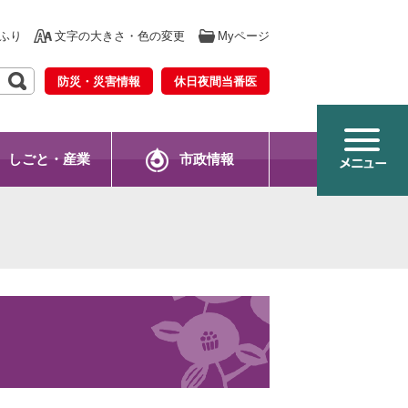
ふり
文字の大きさ・色の変更
Myページ
防災・災害情報
休日夜間当番医
しごと・産業
市政情報