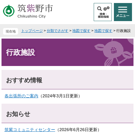
ペ
メ
ー
ニ
ジ
ュ
の
ー
先
を
トップページ
>
分類でさがす
>
地図で探す
>
地図で探す
>
行政施設
現在地
頭
飛
で
ば
本
す
し
文
行政施設
。
て
本
文
へ
おすすめ情報
各出張所のご案内
（2024年3月1日更新）
お知らせ
筑紫コミュニティセンター
（2026年6月26日更新）