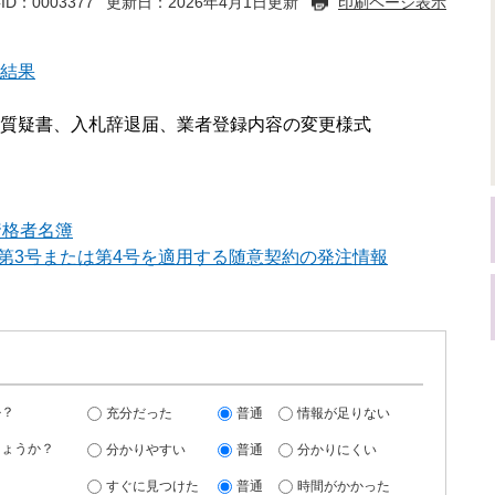
ID：0003377
更新日：2026年4月1日更新
印刷ページ表示
結果
質疑書、入札辞退届、業者登録内容の変更様式
資格者名簿
項第3号または第4号を適用する随意契約の発注情報
か？
充分だった
普通
情報が足りない
しょうか？
分かりやすい
普通
分かりにくい
すぐに見つけた
普通
時間がかかった