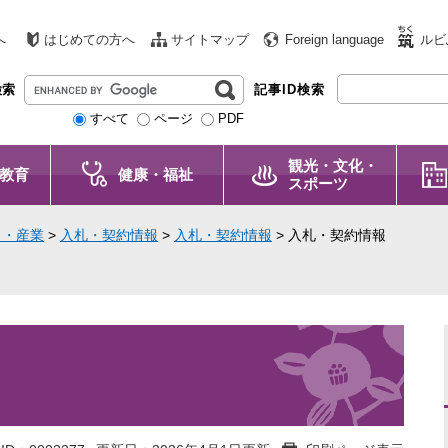
へ
はじめての方へ
サイトマップ
Foreign language
ルビ
G
検索
記事ID検索
o
すべて
ページ
PDF
o
g
観光・文化・
l
教育
健康・福祉
スポーツ
e
カ
と・産業
>
入札・契約情報
>
入札・契約情報
>
入札・契約情報
ス
タ
ム
検
索