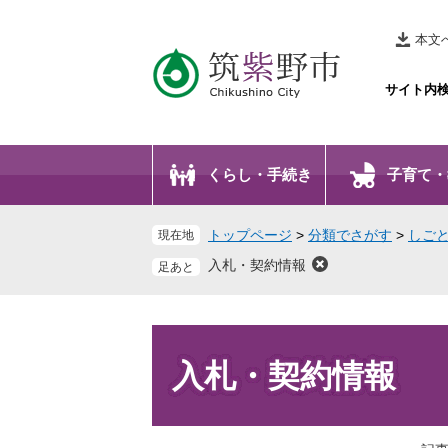
ペ
メ
ー
ニ
本文
ジ
ュ
の
ー
サイト内
先
を
頭
飛
で
ば
くらし・手続き
子育て・
す
し
。
て
本
トップページ
>
分類でさがす
>
しご
現在地
文
入札・契約情報
へ
本
文
入札・契約情報