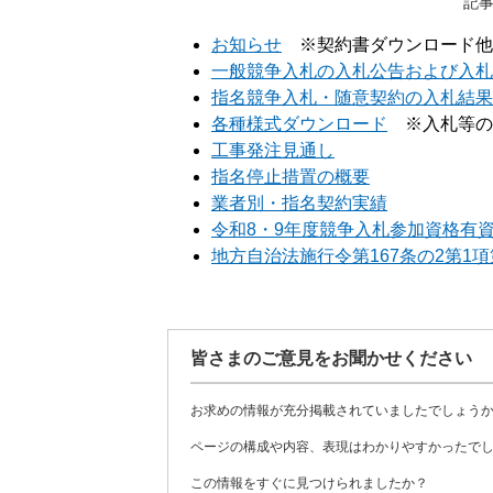
記事
お知らせ
※契約書ダウンロード他
一般競争入札の入札公告および入札
指名競争入札・随意契約の入札結果
各種様式ダウンロード
※入札等の
工事発注見通し
指名停止措置の概要
業者別・指名契約実績
令和8・9年度競争入札参加資格有
地方自治法施行令第167条の2第1
皆さまのご意見をお聞かせください
お求めの情報が充分掲載されていましたでしょう
ページの構成や内容、表現はわかりやすかったで
この情報をすぐに見つけられましたか？