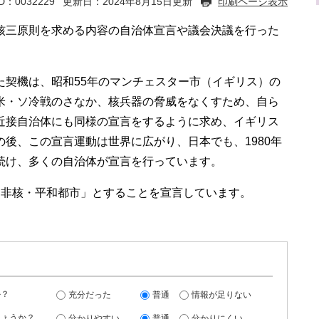
D：0032229
更新日：2024年8月15日更新
印刷ページ表示
三原則を求める内容の自治体宣言や議会決議を行った
契機は、昭和55年のマンチェスター市（イギリス）の
米・ソ冷戦のさなか、核兵器の脅威をなくすため、自ら
近接自治体にも同様の宣言をするように求め、イギリス
後、この宣言運動は世界に広がり、日本でも、1980年
続け、多くの自治体が宣言を行っています。
非核・平和都市」とすることを宣言しています。
か？
充分だった
普通
情報が足りない
しょうか？
分かりやすい
普通
分かりにくい