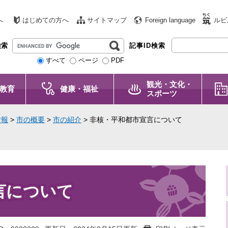
へ
はじめての方へ
サイトマップ
Foreign language
ルビ
G
検索
記事ID検索
o
すべて
ページ
PDF
o
g
観光・文化・
l
教育
健康・福祉
スポーツ
e
カ
情報
>
市の概要
>
市の紹介
>
非核・平和都市宣言について
ス
タ
ム
検
索
言について