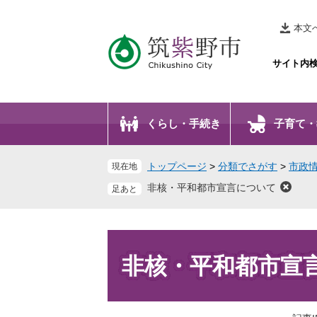
ペ
メ
ー
ニ
本文
ジ
ュ
の
ー
サイト内
先
を
頭
飛
で
ば
くらし・手続き
子育て・
す
し
。
て
本
トップページ
>
分類でさがす
>
市政
現在地
文
非核・平和都市宣言について
へ
本
文
非核・平和都市宣