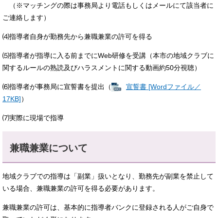
（※マッチングの際は事務局より電話もしくはメールにて該当者に
ご連絡します）
⑷指導者自身が勤務先から兼職兼業の許可を得る
⑸指導者が指導に入る前までにWeb研修を受講（本市の地域クラブに
関するルールの熟読及びハラスメントに関する動画約50分視聴）
⑹指導者が事務局に宣誓書を提出（
宣誓書 [Wordファイル／
17KB]
）
⑺実際に現場で指導
兼職兼業について
地域クラブでの指導は「副業」扱いとなり、勤務先が副業を禁止して
いる場合、兼職兼業の許可を得る必要があります。
兼職兼業の許可は、基本的に指導者バンクに登録される人がご自身で