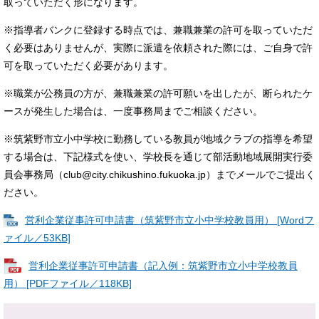
取っていただく形になります。
※指導者バンクに登録する時点では、兼職兼業の許可を取っていただ
く必要はありませんが、実際に派遣を依頼された際には、ご自身で許
可を取っていただく必要があります。
※職業が公務員の方が、兼職兼業の許可願いを出したが、断られたケ
ースが発生した場合は、一度事務局までご相談ください。
※筑紫野市立小中学校に勤務している教員が地域クラブの指導を希望
する場合は、下記様式を使い、学校長を通じて部活動地域展開実行委
員会事務局（club@city.chikushino.fukuoka.jp）までメールでご提出く
ださい。
営利企業従事許可申請書（筑紫野市立小中学校教員用） [Wordフ
ァイル／53KB]
営利企業従事許可申請書（記入例：筑紫野市立小中学校教員
用） [PDFファイル／118KB]