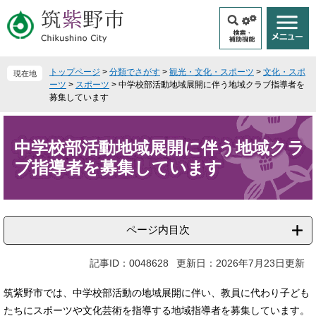
ペ
メ
ー
ニ
ジ
ュ
の
ー
先
を
トップページ
>
分類でさがす
>
観光・文化・スポーツ
>
文化・スポ
現在地
頭
飛
ーツ
>
スポーツ
>
中学校部活動地域展開に伴う地域クラブ指導者を
で
ば
募集しています
す
し
本
。
て
文
本
中学校部活動地域展開に伴う地域クラ
文
ブ指導者を募集しています
へ
ページ内目次
記事ID：0048628
更新日：2026年7月23日更新
筑紫野市では、中学校部活動の地域展開に伴い、教員に代わり子ども
たちにスポーツや文化芸術を指導する地域指導者を募集しています。