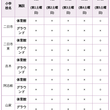
小学
施設
(第1土曜
(第2土曜
(第3土曜
(第4土曜
(第5土曜
校名
日)
日)
日)
日)
日)
体育館
​​​×
×
×
×
​​○
二日市
グラウ
×​​​
×
​×
×
​×
ンド
体育館
×
×
×
×
○
二日市
グラウ
東
×
×
​×​
×
○
ンド
体育館
×
​×
​×
×
○
吉木
グラウ
×
​×
​×
×
○
ンド
体育館
×
​×
​×
×
​○
阿志岐
グラウ
×
​×
​×
×
​​○
ンド
体育館
×
​×
​×
×
​○
山家
グラウ
×
​×
​×
×
​○