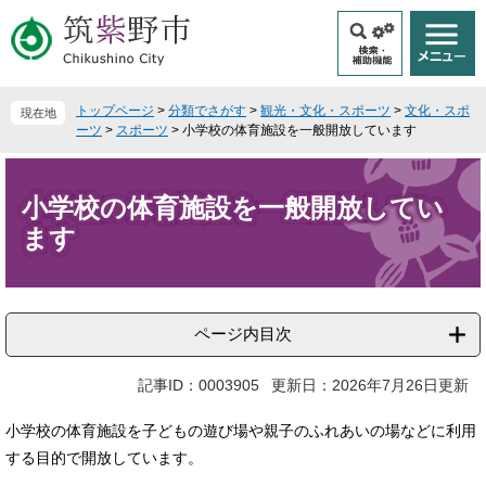
ペ
メ
ー
ニ
ジ
ュ
の
ー
先
を
トップページ
>
分類でさがす
>
観光・文化・スポーツ
>
文化・スポ
現在地
頭
飛
ーツ
>
スポーツ
>
小学校の体育施設を一般開放しています
で
ば
本
す
し
文
。
て
小学校の体育施設を一般開放してい
本
ます
文
へ
ページ内目次
記事ID：0003905
更新日：2026年7月26日更新
小学校の体育施設を子どもの遊び場や親子のふれあいの場などに利用
する目的で開放しています。