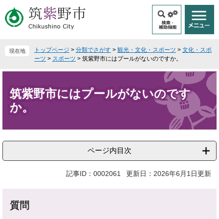
ペ
メ
ー
ニ
ジ
ュ
の
ー
先
を
トップページ
>
分類でさがす
>
観光・文化・スポーツ
>
文化・スポ
現在地
頭
飛
ーツ
>
スポーツ
>
筑紫野市にはプールがないのですか。
で
ば
本
す
し
文
。
て
筑紫野市にはプールがないのです
本
か。
文
へ
ページ内目次
記事ID：0002061
更新日：2026年6月1日更新
質問