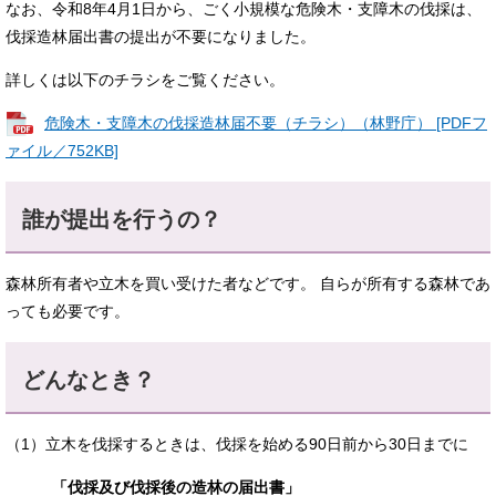
なお、令和8年4月1日から、ごく小規模な危険木・支障木の伐採は、
伐採造林届出書の提出が不要になりました。
詳しくは以下のチラシをご覧ください。
危険木・支障木の伐採造林届不要（チラシ）（林野庁） [PDFフ
ァイル／752KB]
誰が提出を行うの？
森林所有者や立木を買い受けた者などです。 自らが所有する森林であ
っても必要です。
どんなとき？
（1）立木を伐採するときは、伐採を始める90日前から30日までに​
「伐採及び伐採後の造林の届出書」