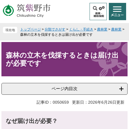
ペ
メ
ー
ニ
ジ
ュ
の
ー
先
を
トップページ
>
分類でさがす
>
くらし・手続き
>
農林業
>
農林業
>
現在地
頭
飛
森林の立木を伐採するときは届け出が必要です
で
ば
本
す
し
文
。
て
森林の立木を伐採するときは届け出
本
が必要です
文
へ
ページ内目次
記事ID：0050659
更新日：2026年6月26日更新
なぜ届け出が必要？