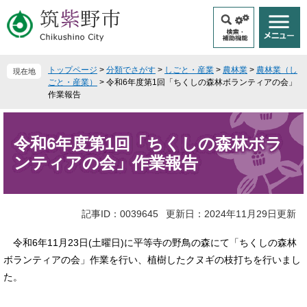
ペ
メ
ー
ニ
ジ
ュ
の
ー
先
を
トップページ
>
分類でさがす
>
しごと・産業
>
農林業
>
農林業（し
現在地
頭
飛
ごと・産業）
>
令和6年度第1回「ちくしの森林ボランティアの会」
で
ば
作業報告
す
し
本
。
て
文
本
令和6年度第1回「ちくしの森林ボラ
文
ンティアの会」作業報告
へ
記事ID：0039645
更新日：2024年11月29日更新
令和6年11月23日(土曜日)に平等寺の野鳥の森にて「ちくしの森林
ボランティアの会」作業を行い、植樹したクヌギの枝打ちを行いまし
た。