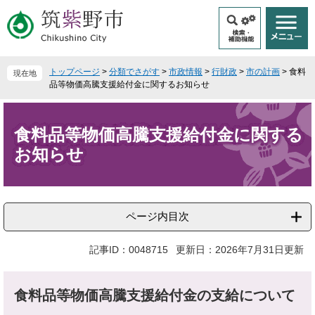
ペ
メ
ー
ニ
ジ
ュ
の
ー
先
を
トップページ
>
分類でさがす
>
市政情報
>
行財政
>
市の計画
>
食料
現在地
頭
飛
品等物価高騰支援給付金に関するお知らせ
で
ば
本
す
し
文
。
て
食料品等物価高騰支援給付金に関する
本
お知らせ
文
へ
ページ内目次
記事ID：0048715
更新日：2026年7月31日更新
食料品等物価高騰支援給付金の支給について