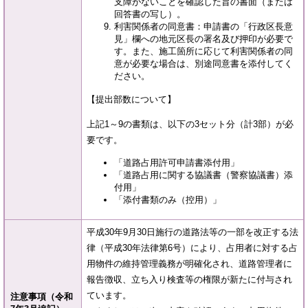
支障がないことを確認した旨の書面（または
回答書の写し）。
利害関係者の同意書：申請書の「行政区長意
見」欄への地元区長の署名及び押印が必要で
す。また、施工箇所に応じて利害関係者の同
意が必要な場合は、別途同意書を添付してく
ださい。
【提出部数について】
上記1～9の書類は、以下の3セット分（計3部）が必
要です。
「道路占用許可申請書添付用」
「道路占用に関する協議書（警察協議書）添
付用」
「添付書類のみ（控用）」
平成30年9月30日施行の道路法等の一部を改正する法
律（平成30年法律第6号）により、占用者に対する占
用物件の維持管理義務が明確化され、道路管理者に
報告徴収、立ち入り検査等の権限が新たに付与され
ています。
注意事項（令和