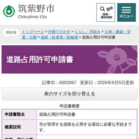
ペ
メ
ー
ニ
ジ
ュ
の
ー
先
を
トップページ
>
分類でさがす
>
くらし・手続き
>
土地・建築・交
現在地
頭
飛
通・公園
>
道路・駐車場・駐輪場
>
道路占用許可申請書
で
ば
本
す
し
文
。
て
道路占用許可申請書
本
文
へ
記事ID：0002867
更新日：2026年8月5日更新
表のサイズを切り替える
申請書概要
申請書類名
道路占用許可申請書
市が管理する道路を占用する場合に必要な手続きで
概要説明
す。