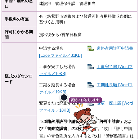
申請・届出の窓
建設部 管理保全課 管理担当
口
有（筑紫野市道路および普通河川占用料徴収条例に
手数料の有無
基づく占用料）
許可にかかる期
提出後から7営業日程度
間
申請する場合
道路占用許可申請書
[Excelファイル／31KB]
工事が完了した場合
工事完了届 [Wordフ
ァイル／19KB]
様式のダウンロ
ード
工期を延長する場合
工期延長願 [Wordフ
ァイル／19KB]
変更または廃止する場合
変更・廃止届 [Word
ファイル／18KB]
※
道路占用許可申請書の様式は「許可申請書」およ
び「警察協議書」の2枚
あります。1枚目「許可申請
書」の青色箇所を入力すると2枚目「警察協議書」は