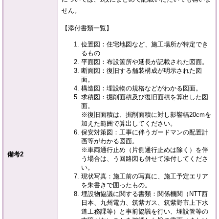
せん。
【添付書類一覧】
位置図：住宅地図など、施工場所が特定でき
るもの
平面図：布設箇所や延長が記載された図面。
断面図：復旧する舗装構成が明示された図
面。
構造図：埋設物の規格などがわかる図面。
求積図：掘削面積及び復旧面積を算出した図
面。
※復旧面積は、掘削面積に対し影響幅20cmを
加えた範囲で算出してください。
保安対策図：工事に伴うガードマンの配置計
画等がわかる図面。
※車両通行止め（片側通行止めは除く）を伴
備考2
う場合は、う回路図も併せて添付してくださ
い。
現状写真：施工前の写真に、施工予定エリア
を朱書きで囲ったもの。
埋設物協議に関する書類：関係機関（NTT西
日本、九州電力、筑紫ガス、筑紫野市上下水
道工務課等）と事前協議を行い、埋設管等の