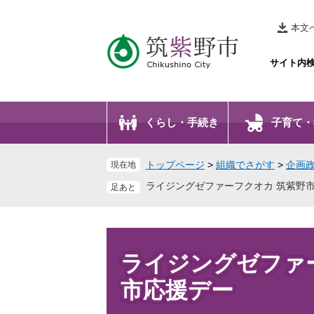
ペ
メ
ー
ニ
本文
ジ
ュ
の
ー
サイト内
先
を
頭
飛
で
ば
くらし・手続き
子育て・
す
し
。
て
本
トップページ
>
組織でさがす
>
企画
現在地
文
ライジングゼファーフクオカ 筑紫野
へ
本
文
ライジングゼファ
市応援デー