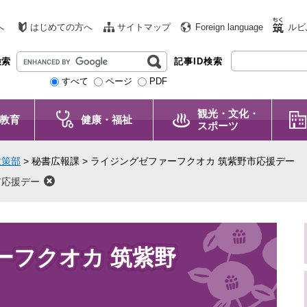
へ
はじめての方へ
サイトマップ
Foreign language
ルビ
G
検索
記事ID検索
o
すべて
ページ
PDF
o
g
観光・文化・
l
教育
健康・福祉
スポーツ
e
カ
政策部
>
秘書広報課
>
ライジングゼファーフクオカ 筑紫野市応援デー
ス
タ
市応援デー
ム
検
索
ーフクオカ 筑紫野