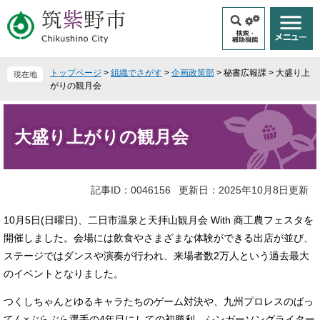
ペ
メ
ー
ニ
ジ
ュ
の
ー
先
を
トップページ
>
組織でさがす
>
企画政策部
>
秘書広報課
>
大盛り上
現在地
頭
飛
がりの観月会
で
ば
本
す
し
文
。
て
大盛り上がりの観月会
本
文
へ
記事ID：0046156
更新日：2025年10月8日更新
10月5日(日曜日)、二日市温泉と天拝山観月会 With 商工農フェスタを
開催しました。会場には飲食やさまざまな体験ができる出店が並び、
ステージではダンスや演奏が行われ、来場者数2万人という過去最大
のイベントとなりました。
つくしちゃんとゆるキャラたちのゲーム対決や、九州プロレスのばっ
てん×ぶらぶら選手の4年目にしての初勝利、シンガーソングライター