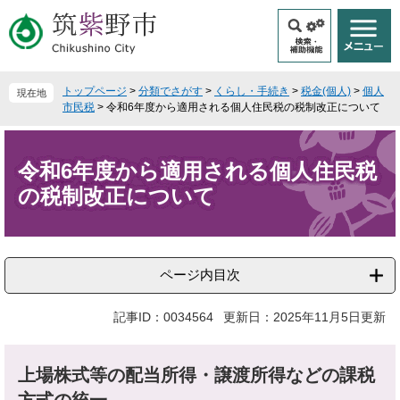
ペ
メ
ー
ニ
ジ
ュ
の
ー
先
を
トップページ
>
分類でさがす
>
くらし・手続き
>
税金(個人)
>
個人
現在地
頭
飛
市民税
>
令和6年度から適用される個人住民税の税制改正について
で
ば
本
す
し
文
。
て
令和6年度から適用される個人住民税
本
の税制改正について
文
へ
ページ内目次
記事ID：0034564
更新日：2025年11月5日更新
上場株式等の配当所得・譲渡所得などの課税
方式の統一