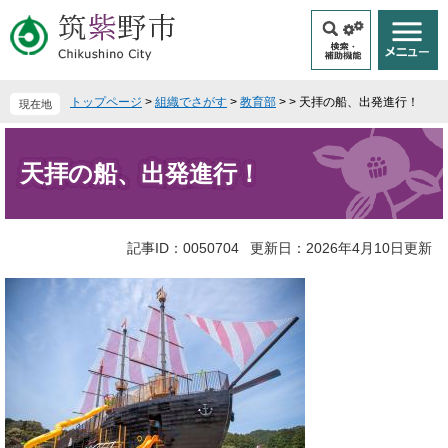
ペ
メ
ー
ニ
ジ
ュ
の
ー
先
を
トップページ
>
組織でさがす
>
教育部
>
>
天拝の船、出発進行！
現在地
頭
飛
で
ば
本
す
し
文
天拝の船、出発進行！
。
て
本
文
へ
記事ID：0050704
更新日：2026年4月10日更新