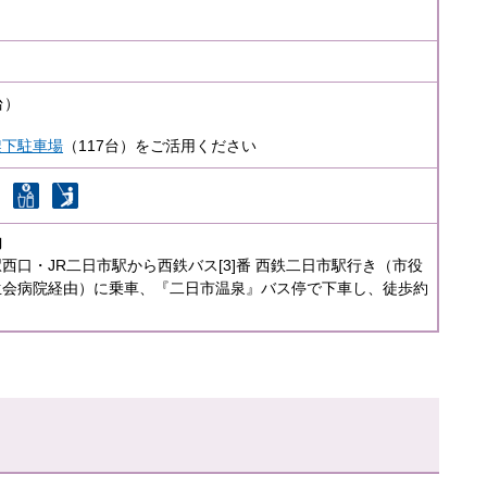
5台）
架下駐車場
（117台）をご活用ください
内
西口・JR二日市駅から西鉄バス[3]番 西鉄二日市駅行き（市役
生会病院経由）に乗車、『二日市温泉』バス停で下車し、徒歩約