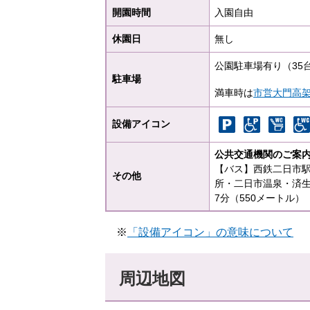
開園時間
入園自由
休園日
無し
公園駐車場有り（3
駐車場
満車時は
市営大門高
設備アイコン
公共交通機関のご案
【バス】西鉄二日市駅
その他
所・二日市温泉・済
7分（550メートル）
※
「設備アイコン」の意味について
周辺地図