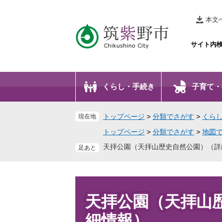
ペ
メ
ー
ニ
本文
ジ
ュ
の
ー
サイト内
先
を
頭
飛
で
ば
くらし・手続き
子育て・
す
し
。
て
本
トップページ
>
分類でさがす
>
くら
現在地
文
トップページ
>
分類でさがす
>
地図
へ
天拝公園（天拝山歴史自然公園）（詳
本
文
天拝公園（天拝山
細情報）