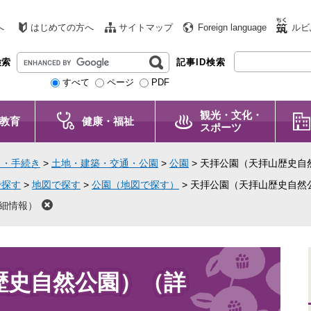
へ
はじめての方へ
サイトマップ
Foreign language
ルビ
G
検索
記事ID検索
o
すべて
ページ
PDF
o
g
観光・文化・
l
教育
健康・福祉
スポーツ
e
カ
し・手続き
>
土地・建築・交通・公園
>
公園
>
天拝公園（天拝山歴史自
ス
タ
で探す
>
地図で探す
>
公園（地図で探す）
>
天拝公園（天拝山歴史自然
ム
細情報）
検
索
歴史自然公園）（詳