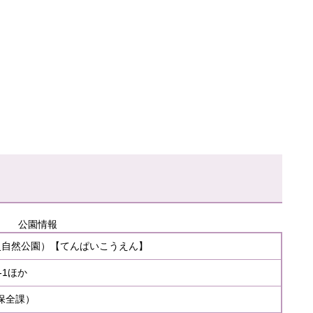
公園情報
史自然公園）【てんぱいこうえん】
-1ほか
管理保全課）