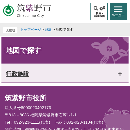
ペ
メ
ー
ニ
ジ
ュ
の
ー
先
を
トップページ
>
施設
>
地図で探す
現在地
頭
飛
で
ば
本
す
し
文
地図で探す
。
て
本
文
へ
行政施設
筑紫野市役所
法人番号8000020402176
〒818－8686 福岡県筑紫野市石崎1-1-1
Tel：092-923-1111(代表)
Fax：092-923-1134(代表)
開庁時間：午前8時30分から午後5時まで（土日・祝日・年末年始